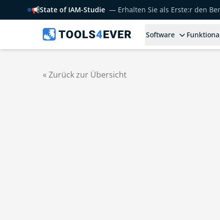
📢
State of IAM-Studie
— Erhalten Sie als Erste:r den B
Software
Funktiona
« Zurück zur Übersicht