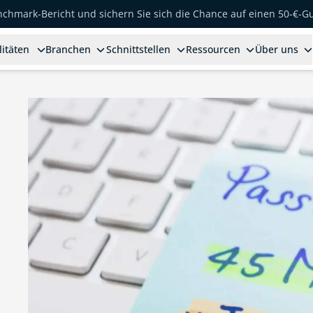
enchmark-Bericht und sichern Sie sich die Chance auf einen 50-€-G
litäten
Branchen
Schnittstellen
Ressourcen
Über uns