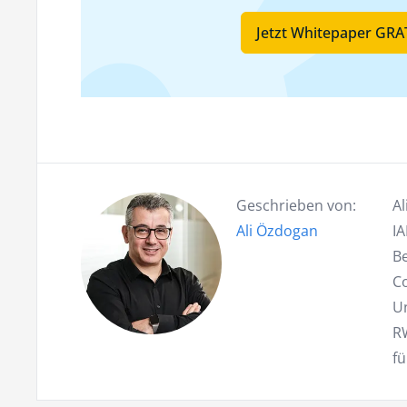
Jetzt Whitepaper GR
Geschrieben von:
Al
Ali Özdogan
IA
Be
C
Un
RW
f