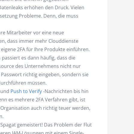
Datenleaks erhöhen den Druck. Vielen
setzung Probleme. Denn, die muss
re Mitarbeiter vor eine neue
ten, dass immer mehr Clouddienste
igene 2FA für Ihre Produkte einführen.
 passiert es dann häufig, dass die
essource des Unternehmens nicht nur
asswort richtig eingeben, sondern sie
durchführen müssen.
- und
Push to Verify
-Nachrichten bis hin
nn es mehrere 2FA Verfahren gibt, ist
ie Organisation auch richtig teuer werden,
n.
 Spagat gemeistert! Das Problem der Flut
seren
IAM
-Lösungen mit einem Single-