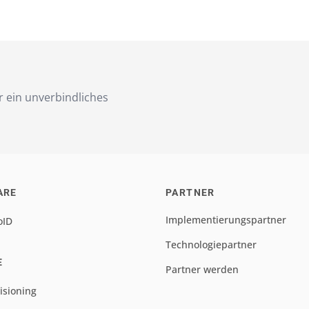
r ein unverbindliches
ARE
PARTNER
Implementierungspartner
oID
Technologiepartner
E
Partner werden
isioning