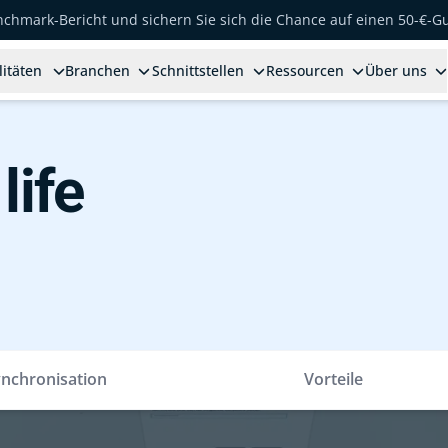
enchmark-Bericht und sichern Sie sich die Chance auf einen 50-€-G
litäten
Branchen
Schnittstellen
Ressourcen
Über uns
life
nchronisation
Vorteile