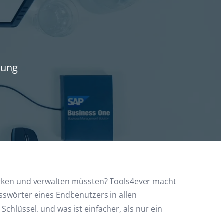
tung
erken und verwalten müssten? Tools4ever macht
swörter eines Endbenutzers in allen
hlüssel, und was ist einfacher, als nur ein