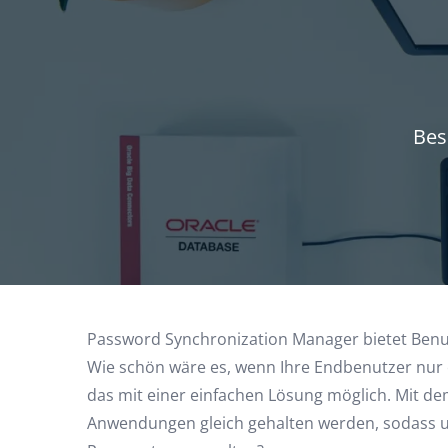
Bes
Password Synchronization Manager bietet Benut
Wie schön wäre es, wenn Ihre Endbenutzer nur
das mit einer einfachen Lösung möglich. Mit d
Anwendungen gleich gehalten werden, sodass uns