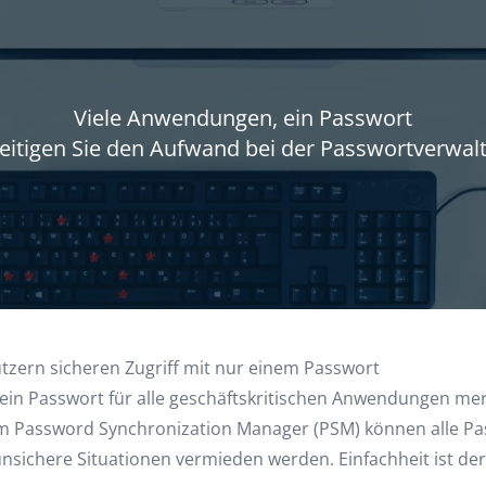
Viele Anwendungen, ein Passwort
eitigen Sie den Aufwand bei der Passwortverwal
zern sicheren Zugriff mit nur einem Passwort
 ein Passwort für alle geschäftskritischen Anwendungen m
em Password Synchronization Manager (PSM) können alle Pas
ichere Situationen vermieden werden. Einfachheit ist der Sc