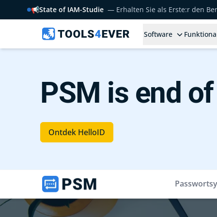
📢
State of IAM-Studie
— Erhalten Sie als Erste:r den B
Software
Funktiona
PSM is end of 
Ontdek HelloID
Passwortsy