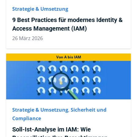
Strategie & Umsetzung
9 Best Practices für modernes Identity &
Access Management (IAM)
26 März 2026
Von A bis IAM
Strategie & Umsetzung
,
Sicherheit und
Compliance
Soll-Ist-Analyse im IAM: Wie