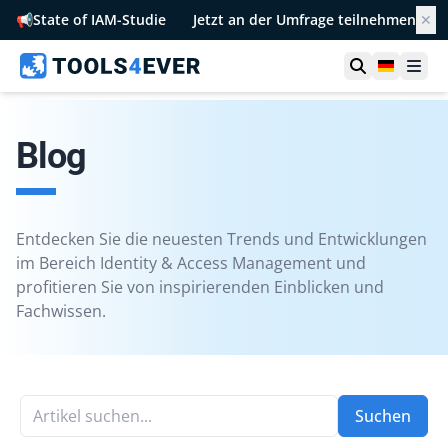
📢
State of IAM-Studie
Jetzt an der Umfrage teilnehmen
✕
Suche öffn
German
Men
Blog
Entdecken Sie die neuesten Trends und Entwicklungen
im Bereich Identity & Access Management und
profitieren Sie von inspirierenden Einblicken und
Fachwissen.
Artikel suchen...
Suchen