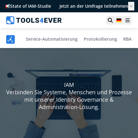
📢
State of IAM-Studie
Jetzt an der Umfrage teilnehmen
✕
Suche öffn
German
Men
fboarding
Service-Automatisierung
Protokollierung
RBAC
IAM
Verbinden Sie Systeme, Menschen und Prozesse
mit unserer Identity Governance &
Administration-Lösung.