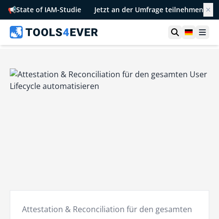
📢
State of IAM-Studie
Jetzt an der Umfrage teilnehmen
✕
Suche öffn
German
Men
Attestation & Reconciliation für den gesamten