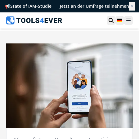
📢
State of IAM-Studie
Jetzt an der Umfrage teilnehmen
✕
Suche öffn
German
Men