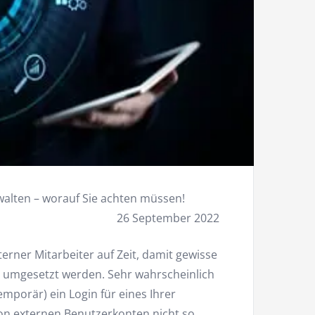
alten – worauf Sie achten müssen!
26 September 2022
terner Mitarbeiter auf Zeit, damit gewisse
h umgesetzt werden. Sehr wahrscheinlich
porär) ein Login für eines Ihrer
von externen Benutzerkonten nicht so