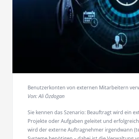
Benutzerkonten von externen Mitarbeitern verw
Von: Ali Özdogan
Sie kennen das Szenario: Beauftragt wird ein ex
Projekte oder Aufgaben geleitet und erfolgreic
wird der externe Auftragnehmer irgendwann (tem
Systeme benötigen – dabei ist die Verwaltung 