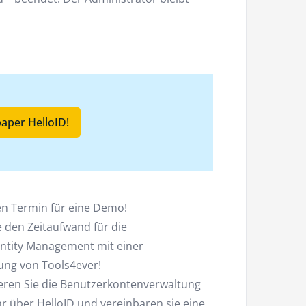
aper HelloID!
en Termin für eine Demo!
e den Zeitaufwand für die
entity Management mit einer
ung von Tools4ever!
ieren Sie die Benutzerkontenverwaltung
hr über HelloID und vereinbaren sie eine