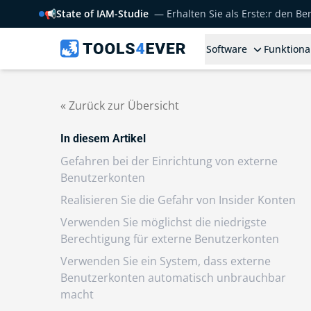
📢
State of IAM-Studie
— Erhalten Sie als Erste:r den B
Software
Funktiona
« Zurück zur Übersicht
In diesem Artikel
Gefahren bei der Einrichtung von externe
Benutzerkonten
Realisieren Sie die Gefahr von Insider Konten
Verwenden Sie möglichst die niedrigste
Berechtigung für externe Benutzerkonten
Verwenden Sie ein System, dass externe
Benutzerkonten automatisch unbrauchbar
macht