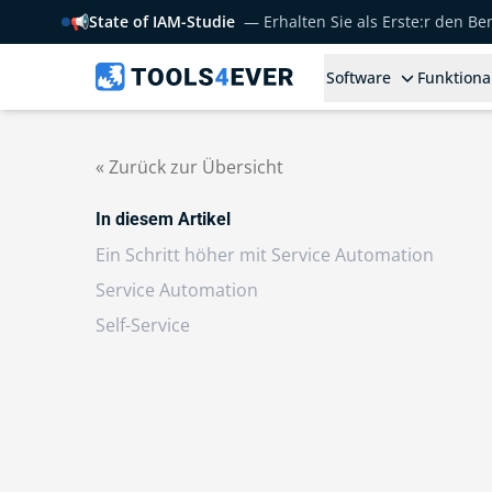
📢
State of IAM-Studie
— Erhalten Sie als Erste:r den B
Software
Funktiona
« Zurück zur Übersicht
In diesem Artikel
Ein Schritt höher mit Service Automation
Service Automation
Self-Service