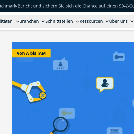
enchmark-Bericht und sichern Sie sich die Chance auf einen 50-€-G
litäten
Branchen
Schnittstellen
Ressourcen
Über uns
Von A bis IAM