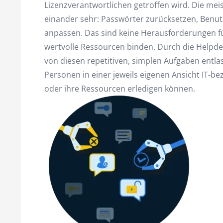
Lizenzverantwortlichen getroffen wird. Die me
einander sehr: Passwörter zurücksetzen, Benu
anpassen. Das sind keine Herausforderungen fü
wertvolle Ressourcen binden. Durch die Helpde
von diesen repetitiven, simplen Aufgaben entl
Personen in einer jeweils eigenen Ansicht IT-be
oder ihre Ressourcen erledigen können.