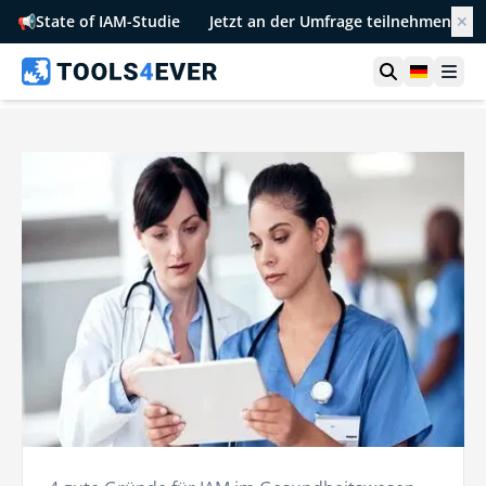
📢
State of IAM-Studie
Jetzt an der Umfrage teilnehmen
✕
Suche öffn
German
Men