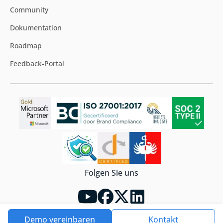
Community
Dokumentation
Roadmap
Feedback-Portal
Folgen Sie uns
Demo vereinbaren
Kontakt
Impressum
Cookie-Hinweis
Nutzungsbedingungen