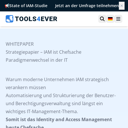
📢
State of IAM-Studie
Jetzt an der Umfrage teilnehmen
✕
Suche öffn
German
Men
WHITEPAPER
Strategiepapier – IAM ist Chefsache
Paradigmenwechsel in der IT
Warum moderne Unternehmen IAM strategisch
verankern müssen
Automatisierung und Strukturierung der Benutzer-
und Berechtigungsverwaltung sind längst ein
wichtiges IT-Management-Thema.
Somit ist das Identity and Access Management
heute Chefsache.