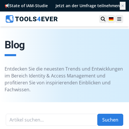
📢
State of IAM-Studie
Jetzt an der Umfrage teilnehmen
✕
Suche öffn
German
Men
Blog
Entdecken Sie die neuesten Trends und Entwicklungen
im Bereich Identity & Access Management und
profitieren Sie von inspirierenden Einblicken und
Fachwissen.
Artikel suchen...
Suchen