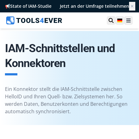
📢
State of IAM-Studie
Jetzt an der Umfrage teilnehmen
✕
Suche öffn
German
Men
IAM-Schnittstellen und
Konnektoren
Ein Konnektor stellt die IAM-Schnittstelle zwischen
HelloID und Ihren Quell- bzw. Zielsystemen her. So
werden Daten, Benutzerkonten und Berechtigungen
automatisch synchronisiert.