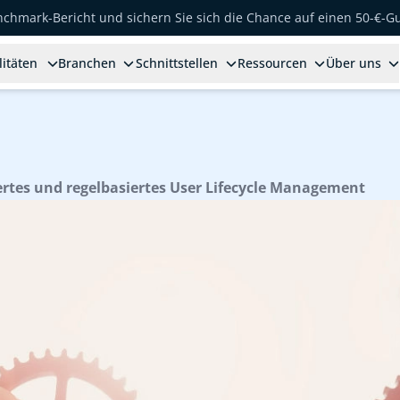
enchmark-Bericht und sichern Sie sich die Chance auf einen 50-€-G
litäten
Branchen
Schnittstellen
Ressourcen
Über uns
ertes und regelbasiertes User Lifecycle Management