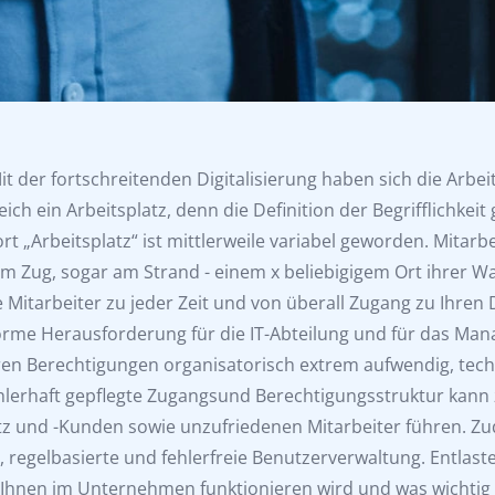
Mit der fortschreitenden Digitalisierung haben sich die Arb
leich ein Arbeitsplatz, denn die Definition der Begrifflichkei
rt „Arbeitsplatz“ ist mittlerweile variabel geworden. Mitar
m Zug, sogar am Strand - einem x beliebigigem Ort ihrer W
 Mitarbeiter zu jeder Zeit und von überall Zugang zu Ihren 
norme Herausforderung für die IT-Abteilung und für das Mana
n Berechtigungen organisatorisch extrem aufwendig, techni
hlerhaft gepflegte Zugangsund Berechtigungsstruktur kann 
z und -Kunden sowie unzufriedenen Mitarbeiter führen. Zu
 regelbasierte und fehlerfreie Benutzerverwaltung. Entlasten
 Ihnen im Unternehmen funktionieren wird und was wichtig z