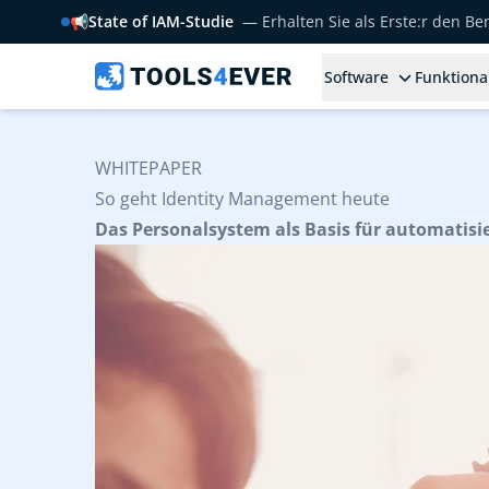
📢
State of IAM-Studie
— Erhalten Sie als Erste:r den B
Software
Funktiona
WHITEPAPER
So geht Identity Management heute
Das Personalsystem als Basis für automatisi