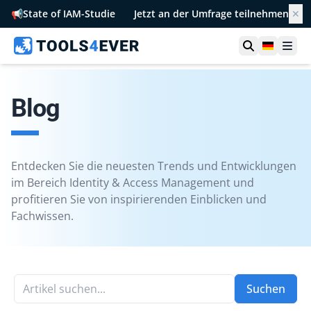
📢
State of IAM-Studie
Jetzt an der Umfrage teilnehmen
✕
Suche öffn
German
Men
Blog
Entdecken Sie die neuesten Trends und Entwicklungen
im Bereich Identity & Access Management und
profitieren Sie von inspirierenden Einblicken und
Fachwissen.
Artikel suchen...
Suchen