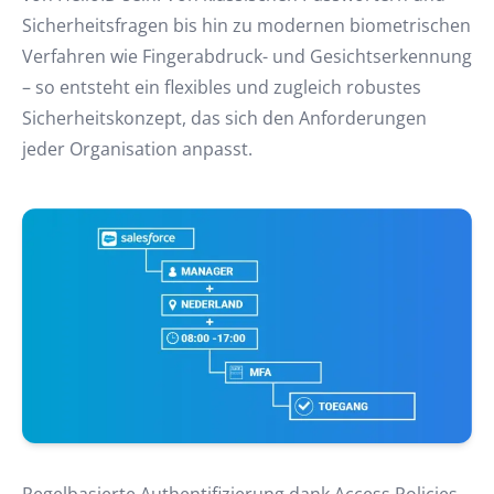
Sicherheitsfragen bis hin zu modernen biometrischen
Verfahren wie Fingerabdruck- und Gesichtserkennung
– so entsteht ein flexibles und zugleich robustes
Sicherheitskonzept, das sich den Anforderungen
jeder Organisation anpasst.