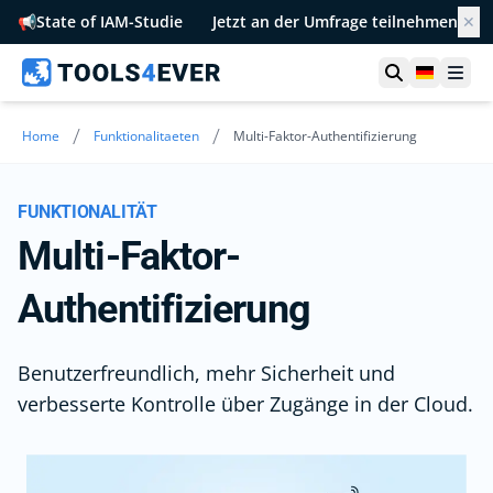
📢
State of IAM-Studie
Jetzt an der Umfrage teilnehmen
✕
Suche öffn
German
Men
/
/
Home
Funktionalitaeten
Multi-Faktor-Authentifizierung
FUNKTIONALITÄT
Multi-Faktor-
Authentifizierung
Benutzerfreundlich, mehr Sicherheit und
verbesserte Kontrolle über Zugänge in der Cloud.