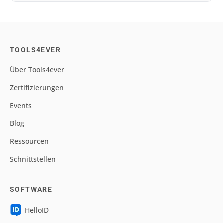
Wie erhöht Multi-Faktor-
Authentifizierung meine IT-Sicherheit?
Wie unterstützt Multi-Faktor-
Authentifizierung die Einhaltung von
Compliance-Anforderungen?
TOOLS4EVER
Über Tools4ever
Zertifizierungen
Events
Blog