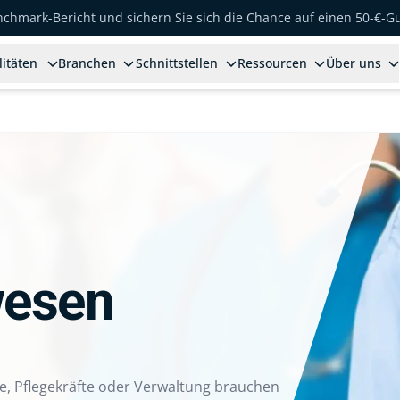
enchmark-Bericht und sichern Sie sich die Chance auf einen 50-€-G
litäten
Branchen
Schnittstellen
Ressourcen
Über uns
wesen
e, Pflegekräfte oder Verwaltung brauchen