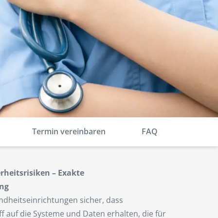
Termin vereinbaren
FAQ
heitsrisiken – Exakte
ng
undheitseinrichtungen sicher, dass
f auf die Systeme und Daten erhalten, die für