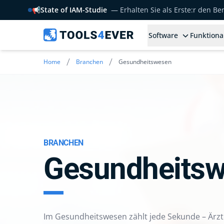
📢
State of IAM-Studie
— Erhalten Sie als Erste:r den B
Software
Funktiona
/
/
Home
Branchen
Gesundheitswesen
BRANCHEN
Gesundheits
Im Gesundheitswesen zählt jede Sekunde – Ärzt