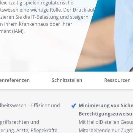
eichzeitig spielen regulatorische
wesen eine wichtige Rolle. Der Druck auf
zieren Sie die IT-Belastung und steigern
 in Ihrem Krankenhaus oder Ihrer
ment (IAM).
enreferenzen
Schnittstellen
Ressourcen
heitswesen – Effizienz und
Minimierung von Sicher
Berechtigungszuweisu
griffsrechten und
Mit HelloID stellen Ges
rung. Ärzte, Pflegekräfte
Mitarbeitende nur Zugrif