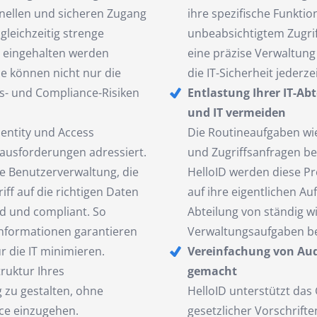
nellen und sicheren Zugang
ihre spezifische Funktio
gleichzeitig strenge
unbeabsichtigtem Zugri
s eingehalten werden
eine präzise Verwaltung
e können nicht nur die
die IT-Sicherheit jederze
ts- und Compliance-Risiken
Entlastung Ihrer IT-Ab
und IT vermeiden
dentity und Access
Die Routineaufgaben wi
ausforderungen adressiert.
und Zugriffsanfragen be
e Benutzerverwaltung, die
HelloID werden diese Pr
iff auf die richtigen Daten
auf ihre eigentlichen A
d und compliant. So
Abteilung von ständig 
informationen garantieren
Verwaltungsaufgaben bef
r die IT minimieren.
Vereinfachung von Aud
truktur Ihres
gemacht
g zu gestalten, ohne
HelloID unterstützt das
ce einzugehen.
gesetzlicher Vorschrift