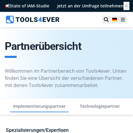
📢
State of IAM-Studie
Jetzt an der Umfrage teilnehmen
✕
Suche öffn
German
Men
Partnerübersicht
Willkommen im Partnerbereich von Tools4ever. Unten
finden Sie eine Übersicht der verschiedenen Partner,
mit denen Tools4ever zusammenarbeitet.
Implementierungspartner
Technologiepartner
Spezialisierungen/Expertisen