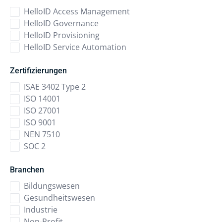
HelloID Access Management
HelloID Governance
HelloID Provisioning
HelloID Service Automation
Zertifizierungen
ISAE 3402 Type 2
ISO 14001
ISO 27001
ISO 9001
NEN 7510
SOC 2
Branchen
Bildungswesen
Gesundheitswesen
Industrie
Non-Profit