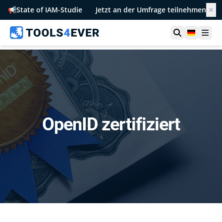
📢
State of IAM-Studie
Jetzt an der Umfrage teilnehmen
✕
Suche öffn
German
Men
OpenID zertifiziert