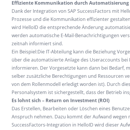
Effiziente Kommunikation durch Automatisierung
Dank der Integration von SAP SuccessFactors mit Hel
Prozesse und die Kommunikation effizienter gestalte
wird HelloID die entsprechende Änderung automatisie
werden automatische E-Mail-Benachrichtigungen versend
zeitnah informiert sind.
Ein Beispiel:Die IT-Abteilung kann die Beziehung Vorg
über die automatisierte Anlage des Useraccounts bei E
informieren. Der Vorgesetzte kann dann bei Bedarf, mit
selber zusätzliche Berechtigungen und Ressourcen ver
von dem Rollenmodell erledigt worden ist). Durch d
Personalsystem ist sichergestellt, dass der Betrieb in
Es lohnt sich – Return on Investment (ROI)
Das Erstellen, Bearbeiten oder Löschen eines Benutz
Anspruch nehmen. Dazu kommt der Aufwand wegen nac
SuccessFactors-Integration in HelloID wird dieser Au