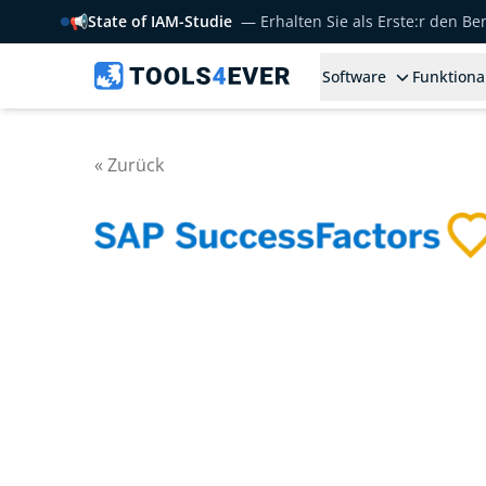
📢
State of IAM-Studie
— Erhalten Sie als Erste:r den B
Software
Funktiona
« Zurück