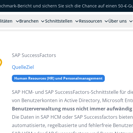
enchmark-Bericht und sichern Sie sich die Chance auf einen 50-€-G
litäten
Branchen
Schnittstellen
Ressourcen
Über uns
SAP SuccessFactors
Quelle
Ziel
Human Resources (HR) und Personalmanagement
SAP HCM- und SAP SuccessFactors-Schnittstelle für di
von Benutzerkonten in Active Directory, Microsoft En
Benutzerverwaltung muss nicht immer aufwändig o
Die Daten in SAP HCM oder SAP Successfactors bieten 
automatisierte, regelbasierte und fehlerfreie Benutze