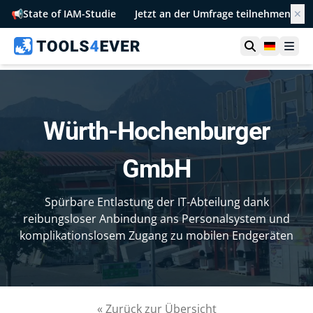
📢
State of IAM-Studie
Jetzt an der Umfrage teilnehmen
✕
Suche öffn
German
Men
Würth-Hochenburger
GmbH
Spürbare Entlastung der IT-Abteilung dank
reibungsloser Anbindung ans Personalsystem und
komplikationslosem Zugang zu mobilen Endgeräten
« Zurück zur Übersicht