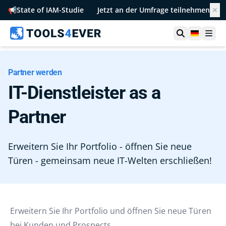
📢
State of IAM-Studie
Jetzt an der Umfrage teilnehmen
✕
Suche öffn
German
Men
Partner werden
IT-Dienstleister as a
Partner
Erweitern Sie Ihr Portfolio - öffnen Sie neue
Türen - gemeinsam neue IT-Welten erschließen!
Erweitern Sie Ihr Portfolio und öffnen Sie neue Türen
bei Kunden und Prospects