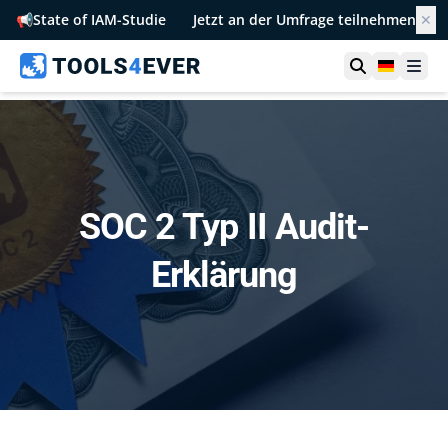
📢
State of IAM-Studie
Jetzt an der Umfrage teilnehmen
✕
Suche öffn
German
Men
SOC 2 Typ II Audit-
Erklärung