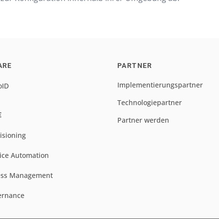
ARE
PARTNER
Implementierungspartner
oID
Technologiepartner
E
Partner werden
isioning
ice Automation
ess Management
ernance