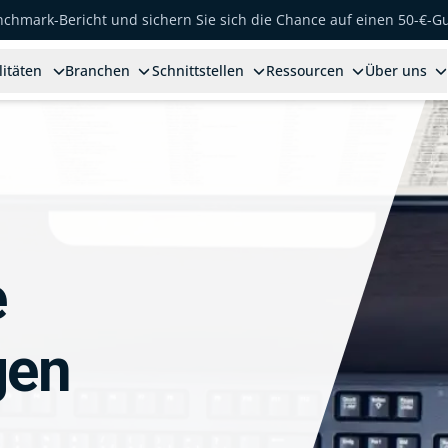
enchmark-Bericht und sichern Sie sich die Chance auf einen 50-€-G
litäten
Branchen
Schnittstellen
Ressourcen
Über uns
e
gen