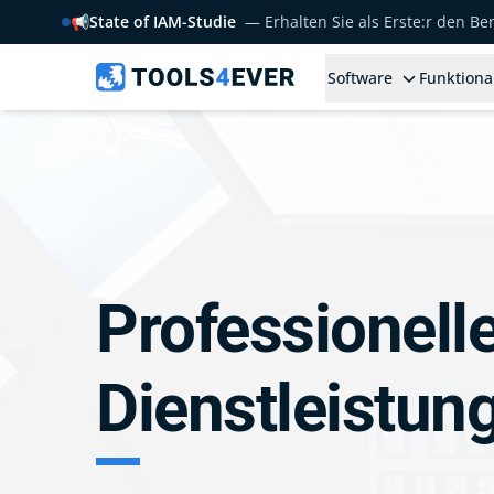
📢
State of IAM-Studie
— Erhalten Sie als Erste:r den B
Software
Funktiona
Professionell
Dienstleistun