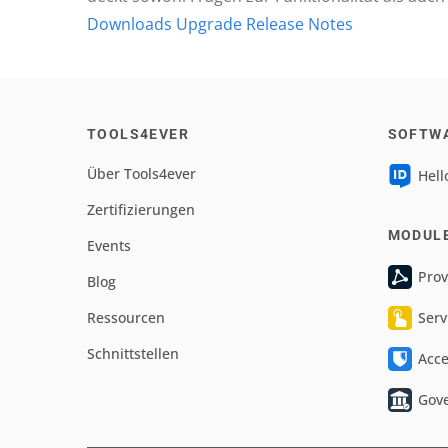
Downloads
Upgrade
Release Notes
TOOLS4EVER
SOFTW
Über Tools4ever
Hell
Zertifizierungen
MODUL
Events
Prov
Blog
Ressourcen
Serv
Schnittstellen
Acc
Gov