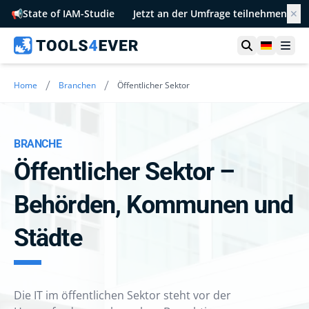
📢
State of IAM-Studie
Jetzt an der Umfrage teilnehmen
✕
Suche öffn
German
Men
/
/
Home
Branchen
Öffentlicher Sektor
BRANCHE
Öffentlicher Sektor –
Behörden, Kommunen und
Städte
Die IT im öffentlichen Sektor steht vor der