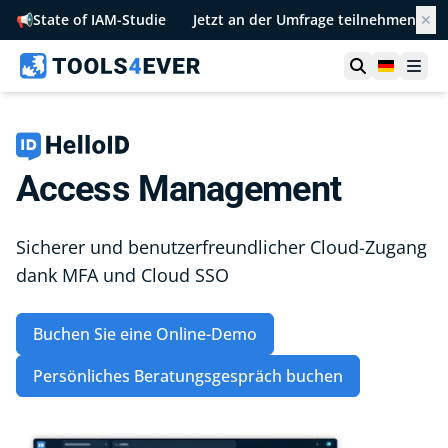
📢
State of IAM-Studie
Jetzt an der Umfrage teilnehmen
✕
Suche öffn
German
Men
Access Management
Sicherer und benutzerfreundlicher Cloud-Zugang
dank MFA und Cloud SSO
Buchen Sie eine Online-Demo
Persönliches Beratungsgespräch buchen