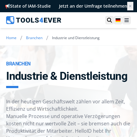
📢
State of IAM-Studie
Jetzt an der Umfrage teilnehmen
✕
Suche öffn
German
Men
/
/
Home
Branchen
Industrie und Dienstleistung
BRANCHEN
Industrie & Dienstleistung
In der heutigen Geschäftswelt zählen vor allem Zeit,
Effizienz und Wirtschaftlichkeit.
Manuelle Prozesse und operative Verzögerungen
kosten nicht nur wertvolle Zeit – sie bremsen auch die
Produktivität der Mitarbeiter. HelloID hebt Ihr