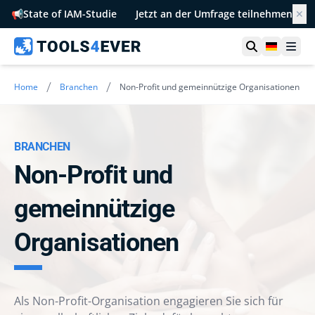
📢
State of IAM-Studie
Jetzt an der Umfrage teilnehmen
✕
Suche öffn
German
Men
/
/
Home
Branchen
Non-Profit und gemeinnützige Organisationen
BRANCHEN
Non-Profit und
gemeinnützige
Organisationen
Als Non-Profit-Organisation engagieren Sie sich für