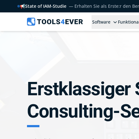
📢
State of IAM-Studie
— Erhalten Sie als Erste:r den B
Software
Funktiona
Erstklassiger
Consulting-Ser