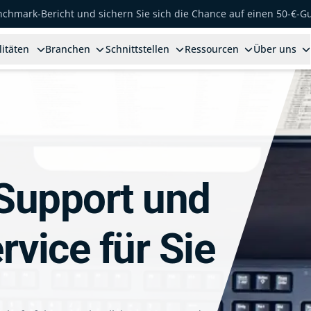
enchmark-Bericht und sichern Sie sich die Chance auf einen 50-€-G
litäten
Branchen
Schnittstellen
Ressourcen
Über uns
 Support und
vice für Sie