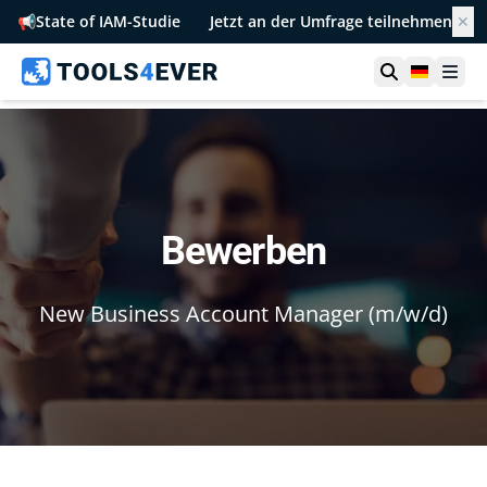
📢
State of IAM-Studie
Jetzt an der Umfrage teilnehmen
✕
Suche öffn
German
Men
Bewerben
New Business Account Manager (m/w/d)