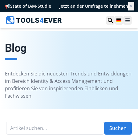
📢
State of IAM-Studie
Jetzt an der Umfrage teilnehmen
✕
Suche öffn
German
Men
Blog
Entdecken Sie die neuesten Trends und Entwicklungen
im Bereich Identity & Access Management und
profitieren Sie von inspirierenden Einblicken und
Fachwissen.
Artikel suchen...
Suchen