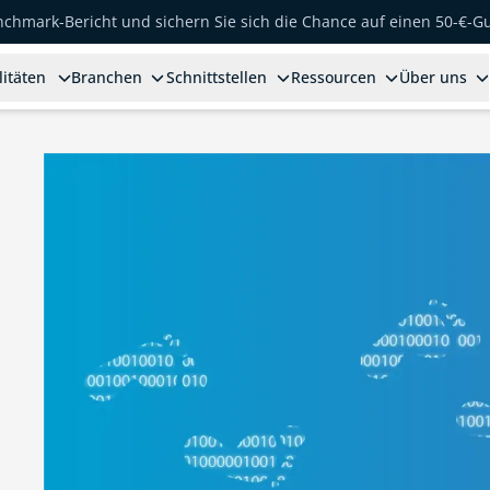
enchmark-Bericht und sichern Sie sich die Chance auf einen 50-€-G
litäten
Branchen
Schnittstellen
Ressourcen
Über uns