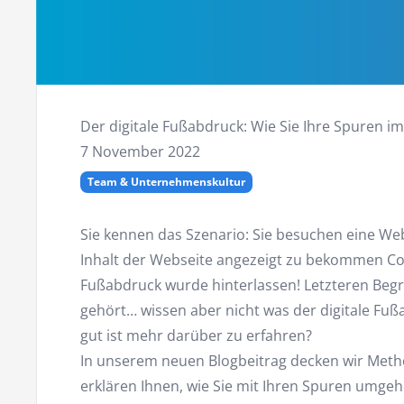
Der digitale Fußabdruck: Wie Sie Ihre Spuren i
7 November 2022
Team & Unternehmenskultur
Sie kennen das Szenario: Sie besuchen eine W
Inhalt der Webseite angezeigt zu bekommen Cook
Fußabdruck wurde hinterlassen! Letzteren Begri
gehört… wissen aber nicht was der digitale Fu
gut ist mehr darüber zu erfahren?
In unserem neuen Blogbeitrag decken wir Meth
erklären Ihnen, wie Sie mit Ihren Spuren umgeh