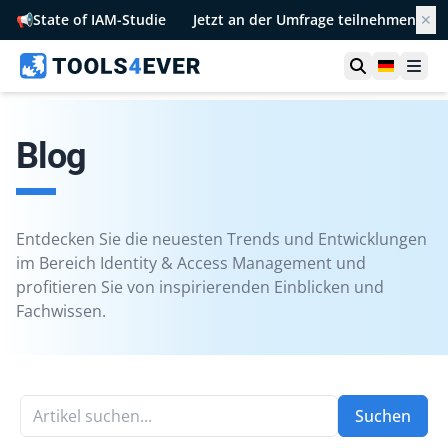
📢
State of IAM-Studie
Jetzt an der Umfrage teilnehmen
✕
Suche öffn
German
Men
Blog
Entdecken Sie die neuesten Trends und Entwicklungen
im Bereich Identity & Access Management und
profitieren Sie von inspirierenden Einblicken und
Fachwissen.
Artikel suchen...
Suchen