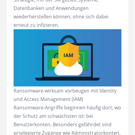
Datenbanken und Anwendungen
wiederherstellen können, ohne sich dabei
erneut zu infizieren.
Ransomware wirksam vorbeugen mit Identity
und Access Management (IAM)
Ransomware-Angriffe beginnen häufig dort, wo
der Schutz am schwächsten ist: bei
Benutzerkonten. Besonders gefährdet sind
privilegierte Zugänge wie Administratorkonten.