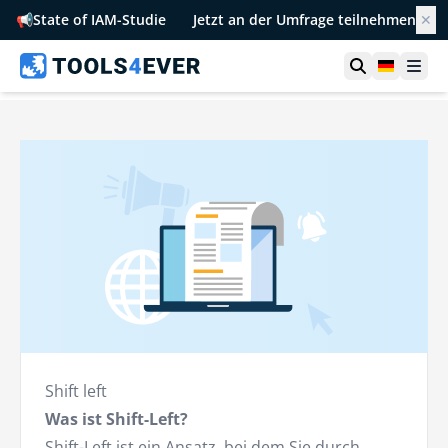
📢
State of IAM-Studie
Jetzt an der Umfrage teilnehmen
✕
Suche öffn
German
Men
Shift left
Was ist Shift-Left?
Shift-Left ist ein Ansatz, bei dem Sie durch