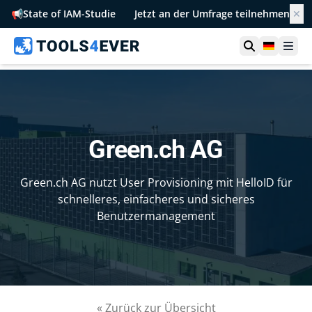
📢
State of IAM-Studie
Jetzt an der Umfrage teilnehmen
✕
Suche öffn
German
Men
Green.ch AG
Green.ch AG nutzt User Provisioning mit HelloID für
schnelleres, einfacheres und sicheres
Benutzermanagement
« Zurück zur Übersicht