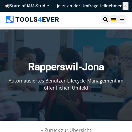
📢
State of IAM-Studie
Jetzt an der Umfrage teilnehmen
✕
Suche öffn
German
Men
Rapperswil-Jona
Automatisiertes Benutzer‑Lifecycle‑Management im
öffentlichen Umfeld
« Zurück zur Übersicht