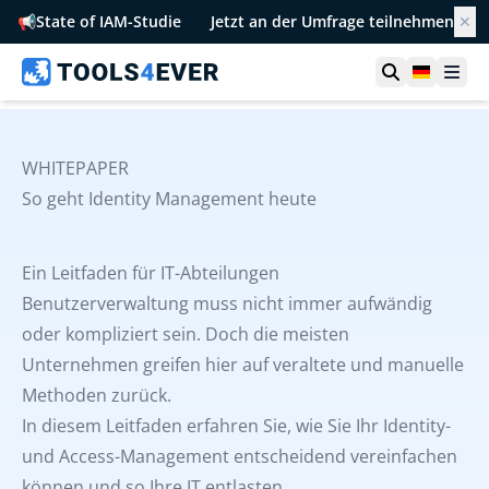
📢
State of IAM-Studie
Jetzt an der Umfrage teilnehmen
✕
Suche öffn
German
Men
WHITEPAPER
So geht Identity Management heute
Ein Leitfaden für IT-Abteilungen
Benutzerverwaltung muss nicht immer aufwändig
oder kompliziert sein. Doch die meisten
Unternehmen greifen hier auf veraltete und manuelle
Methoden zurück.
In diesem Leitfaden erfahren Sie, wie Sie Ihr Identity-
und Access-Management entscheidend vereinfachen
können und so Ihre IT entlasten.