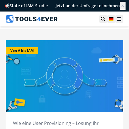
📢
State of IAM-Studie
Jetzt an der Umfrage teilnehmen
✕
Suche öffn
German
Men
Von A bis IAM
Wie eine User Provisioning – Lösung Ihr