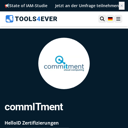
📢
State of IAM-Studie
Jetzt an der Umfrage teilnehmen
✕
Suche öffn
German
Men
commITment
HelloID Zertifizierungen