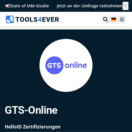
📢
State of IAM-Studie
Jetzt an der Umfrage teilnehmen
✕
Suche öffn
German
Men
GTS-Online
HelloID Zertifizierungen