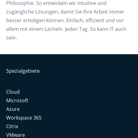
Philosophie. So entwickeln wir intuitive und
zugängliche Lösungen, damit Sie Ihre Arbeit immer
besser erledigen können. Einfach, effizient und vor
allem mit einem Lächeln. Jeden Tag. So kann IT auch
sein.
Spezialgebiete
Cloud
Microsoft
Azure
Workspace 365
Citrix
VMware