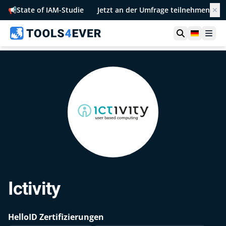
📢
State of IAM-Studie
Jetzt an der Umfrage teilnehmen
✕
Suche öffn
German
Men
Ictivity
HelloID Zertifizierungen