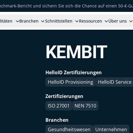
enchmark-Bericht und sichern Sie sich die Chance auf einen 50-€-G
litäten
Branchen
Schnittstellen
Ressourcen
Über uns
KEMBIT
HelloID Zertifizierungen
HelloID Provisioning
HelloID Servic
Zertifizierungen
ISO 27001
NEN 7510
Branchen
Gesundheitswesen
Unternehmen