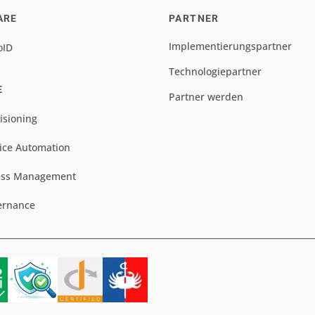
ARE
PARTNER
Implementierungspartner
oID
Technologiepartner
E
Partner werden
isioning
ice Automation
ess Management
ernance