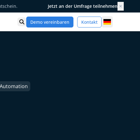
utschein.
Jetzt an der Umfrage teilnehmen
✕
Germany
Demo vereinbaren
Kontakt
Suche öffnen
e Automation