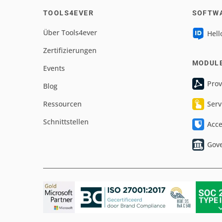
TOOLS4EVER
SOFTW
Über Tools4ever
Hell
Zertifizierungen
MODUL
Events
Prov
Blog
Ressourcen
Serv
Schnittstellen
Acc
Gov