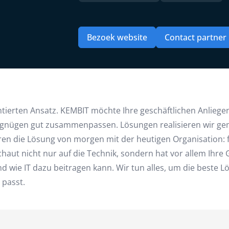
Bezoek website
Contact partner
ierten Ansatz. KEMBIT möchte Ihre geschäftlichen Anliegen 
rgnügen gut zusammenpassen. Lösungen realisieren wir gem
en die Lösung von morgen mit der heutigen Organisation: für 
aut nicht nur auf die Technik, sondern hat vor allem Ihre G
d wie IT dazu beitragen kann. Wir tun alles, um die beste L
 passt.