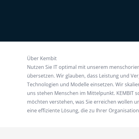
Über Kembit
Nutzen Sie IT optimal mit unserem menschorient
übersetzen. Wir glauben, dass Leistung und Ve
Technologien und Modelle einsetzen. Wir skalier
uns stehen Menschen im Mittelpunkt. KEMBIT sch
möchten verstehen, was Sie erreichen wollen un
eine effiziente Lösung, die zu Ihrer Organisation