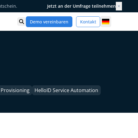
utschein.
Jetzt an der Umfrage teilnehmen
✕
Germany
Demo vereinbaren
Kontakt
Suche öffnen
 Provisioning
HelloID Service Automation