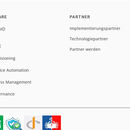
ARE
PARTNER
Implementierungspartner
oID
Technologiepartner
E
Partner werden
isioning
ice Automation
ess Management
ernance