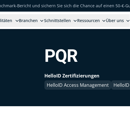
enchmark-Bericht und sichern Sie sich die Chance auf einen 50-€-G
litäten
Branchen
Schnittstellen
Ressourcen
Über uns
PQR
HelloID Zertifizierungen
HelloID Access Management
HelloID