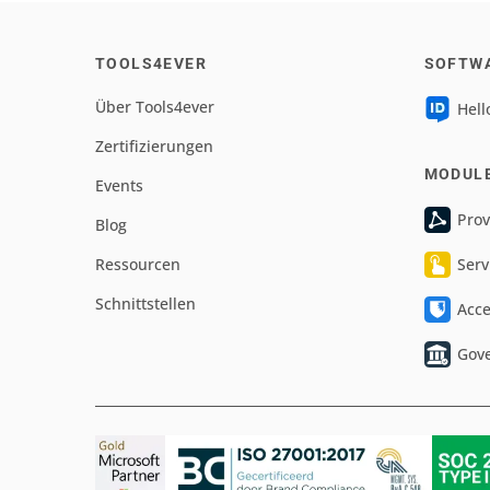
TOOLS4EVER
SOFTW
Über Tools4ever
Hell
Zertifizierungen
MODUL
Events
Prov
Blog
Ressourcen
Serv
Schnittstellen
Acc
Gov