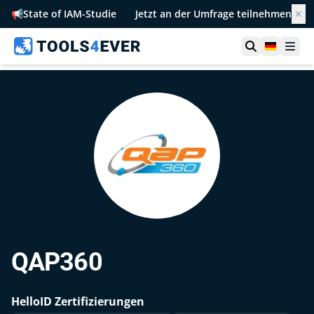
📢
State of IAM-Studie
Jetzt an der Umfrage teilnehmen
✕
Suche öffn
German
Men
QAP360
HelloID Zertifizierungen