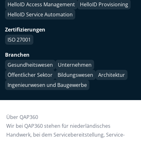
HelloID Access Management
HelloID Provisioning
HelloID Service Automation
Zertifizierungen
ISO 27001
Branchen
Gesundheitswesen
Unternehmen
Öffentlicher Sektor
Bildungswesen
Architektur
Ingenieurwesen und Baugewerbe
Über QAP360
Wir bei QAP360 stehen für niederländisches
Handwerk, bei dem Servicebereitstellung, Service-