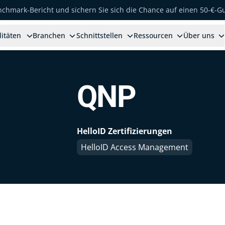
enchmark-Bericht und sichern Sie sich die Chance auf einen 50-€-G
litäten
Branchen
Schnittstellen
Ressourcen
Über uns
QNP
HelloID Zertifizierungen
HelloID Access Management