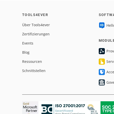
TOOLS4EVER
SOFTW
Über Tools4ever
Hell
Zertifizierungen
MODUL
Events
Prov
Blog
Ressourcen
Serv
Schnittstellen
Acc
Gov