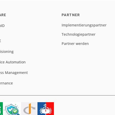
ARE
PARTNER
Implementierungspartner
oID
Technologiepartner
E
Partner werden
isioning
ice Automation
ess Management
ernance