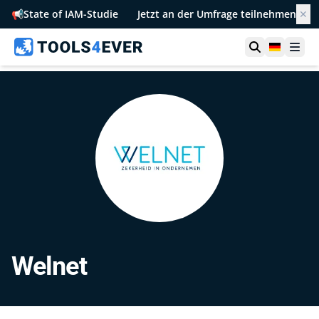
📢
State of IAM-Studie
Jetzt an der Umfrage teilnehmen
✕
Suche öffn
German
Men
Welnet