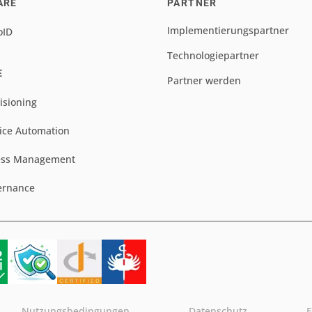
ARE
PARTNER
Implementierungspartner
oID
Technologiepartner
E
Partner werden
isioning
ice Automation
ess Management
ernance
Nutzungsbedingungen
Datenschutz