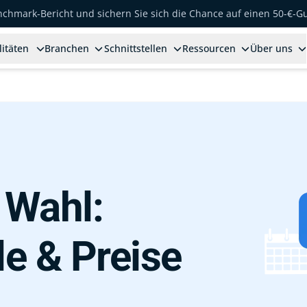
enchmark-Bericht und sichern Sie sich die Chance auf einen 50-€-G
litäten
Branchen
Schnittstellen
Ressourcen
Über uns
 Wahl:
e & Preise