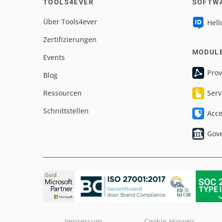
TOOLS4EVER
SOFTW
Über Tools4ever
Hell
Zertifizierungen
MODUL
Events
Prov
Blog
Ressourcen
Serv
Schnittstellen
Acc
Gov
Impressum
Cookie-Hinweis