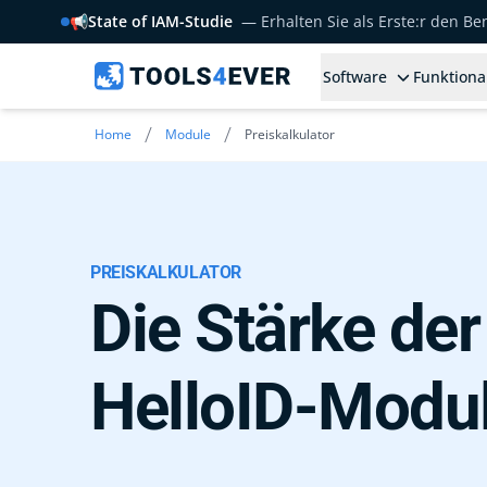
📢
State of IAM-Studie
— Erhalten Sie als Erste:r den B
Software
Funktiona
/
/
Home
Module
Preiskalkulator
PREISKALKULATOR
Die Stärke der
HelloID-Modul