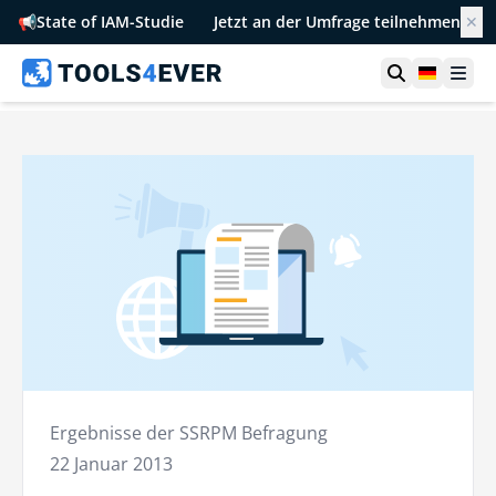
📢
State of IAM-Studie
Jetzt an der Umfrage teilnehmen
✕
Suche öffn
German
Men
Ergebnisse der SSRPM Befragung
22 Januar 2013