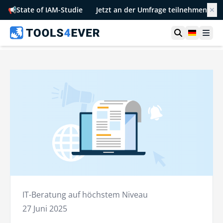
📢
State of IAM-Studie
Jetzt an der Umfrage teilnehmen
✕
Suche öffn
German
Men
IT-Beratung auf höchstem Niveau
27 Juni 2025