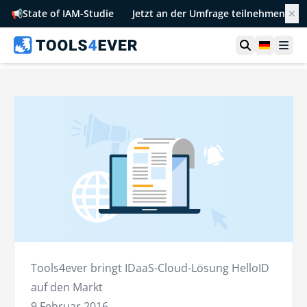
📢
State of IAM-Studie
Jetzt an der Umfrage teilnehmen
✕
Suche öffn
German
Men
Tools4ever bringt IDaaS-Cloud-Lösung HelloID
auf den Markt
9 Februar 2016